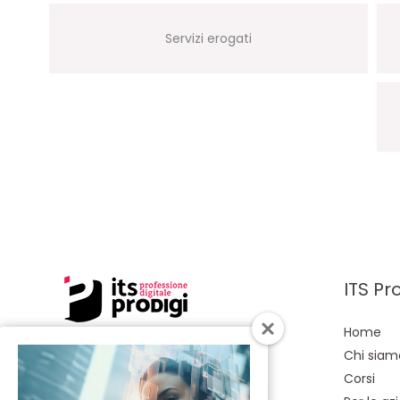
Servizi erogati
ITS Pr
Home
Chi siam
Siamo l’unica scuola di alta
Corsi
formazione in Toscana dedicata