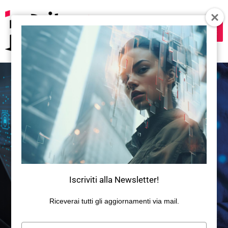
Vai
al
contenuto
Cyber Security & Cloud Specialist
Iscriviti alla Newsletter!
Riceverai tutti gli aggiornamenti via mail.
Digita