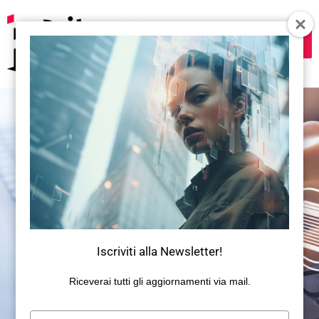
Vai
al
contenuto
ITS Academy Prodigi e Polizia di Stato
insieme per la sicurezza cibernetica
Iscriviti alla Newsletter!
Riceverai tutti gli aggiornamenti via mail.
Digita