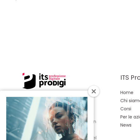
ITS Pr
Home
Chi siam
Siamo l’unica scuola di alta
Corsi
formazione in Toscana dedicata
Per le az
all’Information & Communication
News
Technology. Formiamo e
accompagniamo sul mercato del